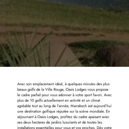
Avec son emplacement idéal, à quelques minutes des plus
beaux golfs de la Ville Rouge, Oasis Lodges vous propose
le cadre parfait pour vous adonner à votre sport favori. Avec
plus de 10 golfs actuellement en activité et un climat
agréable tout au long de l’année, Marrakech est aujourd’hui
une destination golfique réputée sur la scène mondiale. En
séjournant à Oasis Lodges, profitez du cadre apaisant avec
ses deux hectares de jardins luxuriants et de toutes les
installations essentielles pour vous et vos proches. Dès votre