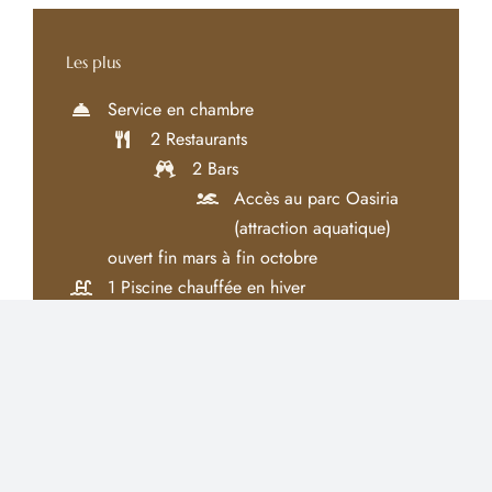
Les plus
Service en chambre
2 Restaurants
2 Bars
Accès au parc Oasiria
(attraction aquatique)
ouvert fin mars à fin octobre
1 Piscine chauffée en hiver
Spa à 300 mètres avec navette ou
soin dans votre lodge
Salle de sport
Cours de Yoga & Pilates
Terrains de padel
Kids Club