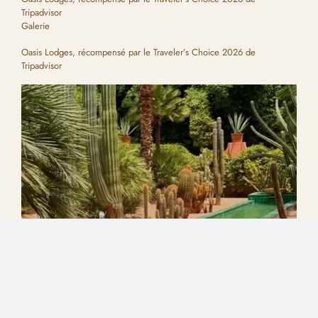
Tripadvisor
Galerie
Oasis Lodges, récompensé par le Traveler’s Choice 2026 de
Tripadvisor
Les jardins marocains : des oasis de fraîcheur
Galerie