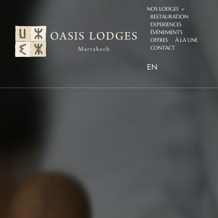
Passer
NOS LODGES
au
RESTAURATION
contenu
EXPERIENCES
ÉVÉNEMENTS
OFFRES
À LA UNE
CONTACT
EN